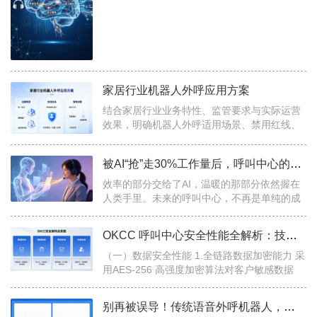
动语音识别（ASR）与自然语言处理（NLP）
作为两大关键技术，常常被同时提及。尽管
它...
家居行业机器人外呼应用方案
结合家居行业业务特性、监管要求与实际运营
效果，明确机器人外呼适用场景、禁用红线、
合规标准、标准话术、落地流程及考核指标，
兼顾提效、转化与风险防控。...
被AI“抢”走30%工作量后，呼叫中心的员工到底在忙啥？
效率的部分交给了AI，温暖的那部分依然握在
人类手里。未来的呼叫中心，不再是单纯的成
本中心，而是由AI处理海量并发、由人类提供
高价值情绪价值的“体验引擎”。...
OKCC 呼叫中心安全性能全解析：技术防护与管理措施指南
（一）数据安全性能 1.全链路数据加密能力 采
用AES-256 高强度加密算法对客户敏感数据
（手机号、会员信息、交易记录）进行存储加
密，即使数据库被非法访问，也无法直接读取
别再被误导！传统语音外呼机器人，从来不是即插即用的懒人工具
明文内...